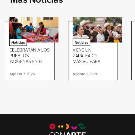
Noticias
Noticias
CELEBRARÁN A LOS
VIENE UN
PUEBLOS
ZAPATEADO
INDÍGENAS EN EL
MASIVO PARA
MUSEO ESTATAL DE
CERRAR EL MITOTE
CULTURAS
FOLKLÓRICO
Agosto 7
2026
Agosto 6
2026
POPULARES