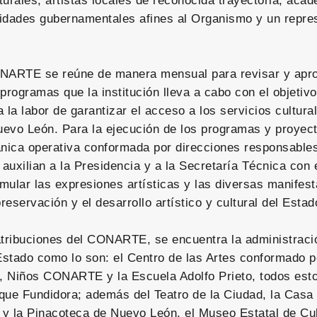
turales, artistas locales de reconocida trayectoria, aca
ntidades gubernamentales afines al Organismo y un repre
NARTE se reúne de manera mensual para revisar y apro
programas que la institución lleva a cabo con el objetivo
 la labor de garantizar el acceso a los servicios cultura
evo León. Para la ejecución de los programas y proyect
ánica operativa conformada por direcciones responsable
 auxilian a la Presidencia y a la Secretaría Técnica con 
imular las expresiones artísticas y las diversas manifes
eservación y el desarrollo artístico y cultural del Estad
atribuciones del CONARTE, se encuentra la administraci
 Estado como lo son: el Centro de las Artes conformado p
 Niños CONARTE y la Escuela Adolfo Prieto, todos esto
rque Fundidora; además del Teatro de la Ciudad, la Casa 
y la Pinacoteca de Nuevo León, el Museo Estatal de Cu