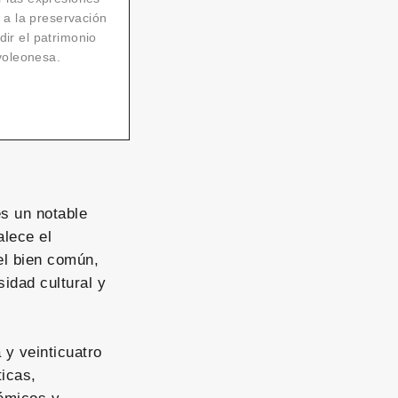
n a la preservación
dir el patrimonio
evoleonesa.
es un notable
alece el
el bien común,
sidad cultural y
 y veinticuatro
icas,