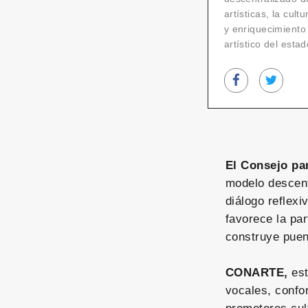
artísticas, la cul
y enriquecimiento
artístico del esta
El Consejo pa
modelo descentr
diálogo reflexi
favorece la par
construye puen
CONARTE,
est
vocales, confo