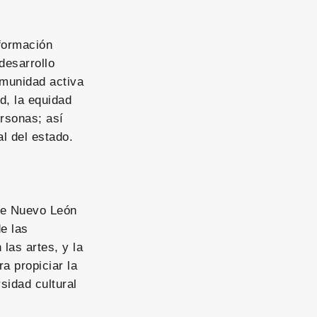
formación
desarrollo
omunidad activa
ad, la equidad
ersonas; así
al del estado.
de Nuevo León
de las
 las artes, y la
ra propiciar la
sidad cultural