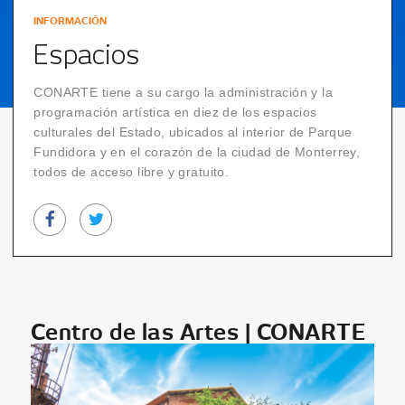
INFORMACIÓN
Espacios
1
2
3
4
5
6
7
CONARTE tiene a su cargo la administración y la
programación artística en diez de los espacios
culturales del Estado, ubicados al interior de Parque
Fundidora y en el corazón de la ciudad de Monterrey,
todos de acceso libre y gratuito.
Centro de las Artes | CONARTE