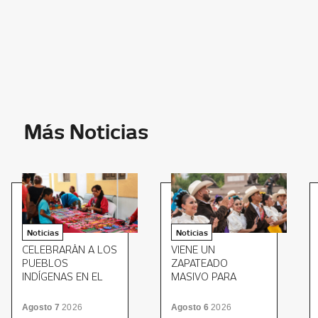
Más Noticias
Noticias
Noticias
CELEBRARÁN A LOS
VIENE UN
PUEBLOS
ZAPATEADO
INDÍGENAS EN EL
MASIVO PARA
MUSEO ESTATAL DE
CERRAR EL MITOTE
CULTURAS
FOLKLÓRICO
Agosto 7
2026
Agosto 6
2026