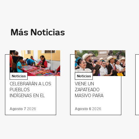
Más Noticias
Noticias
Noticias
CELEBRARÁN A LOS
VIENE UN
PUEBLOS
ZAPATEADO
INDÍGENAS EN EL
MASIVO PARA
MUSEO ESTATAL DE
CERRAR EL MITOTE
CULTURAS
FOLKLÓRICO
Agosto 7
2026
Agosto 6
2026
POPULARES