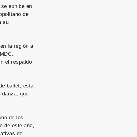
e se exhibe en
opolitano de
á su
en la región a
 EMDC,
n el respaldo
e ballet, esta
a danza, que
uno de los
ro de este año,
tativas de