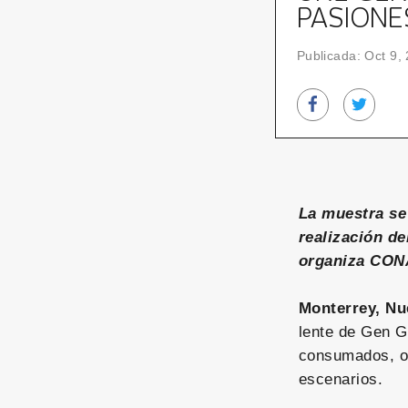
PASIONE
Publicada: Oct 9,
La muestra se 
realización d
organiza CONA
Monterrey, Nu
lente de Gen G
consumados, ot
escenarios.