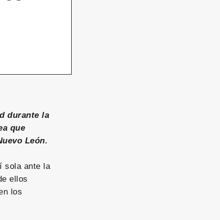
d durante la
ea que
Nuevo León.
í sola ante la
e ellos
en los