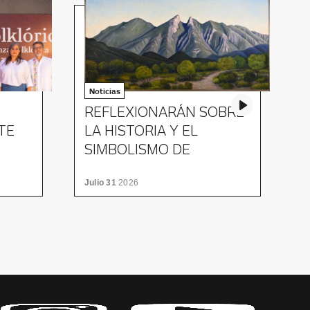
Noticias
REFLEXIONARÁN SOBRE
I
TE
LA HISTORIA Y EL
SIMBOLISMO DE
V
NUESTRAS MONTAÑAS
Julio 31
2026
J