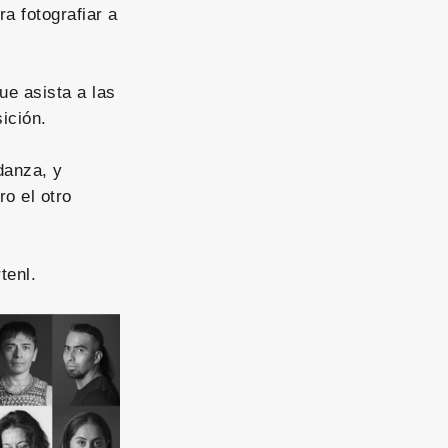
a fotografiar a
ue asista a las
ición.
danza, y
o el otro
tenl.