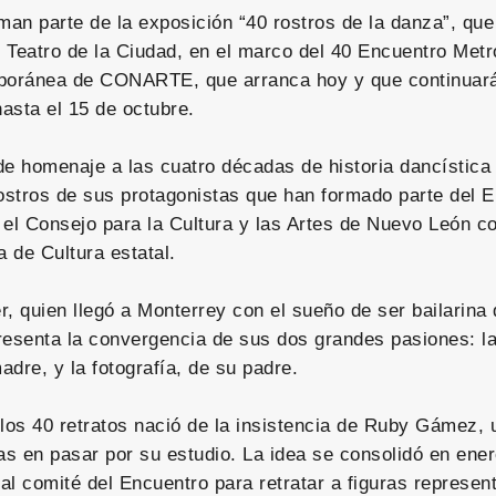
man parte de la exposición “40 rostros de la danza”, qu
l Teatro de la Ciudad, en el marco del 40 Encuentro Metr
oránea de CONARTE, que arranca hoy y que continuar
asta el 15 de octubre.
de homenaje a las cuatro décadas de historia dancística 
rostros de sus protagonistas que han formado parte del
 el Consejo para la Cultura y las Artes de Nuevo León co
a de Cultura estatal.
, quien llegó a Monterrey con el sueño de ser bailarina d
resenta la convergencia de sus dos grandes pasiones: l
dre, y la fotografía, de su padre.
 los 40 retratos nació de la insistencia de Ruby Gámez, 
as en pasar por su estudio. La idea se consolidó en ene
al comité del Encuentro para retratar a figuras represen