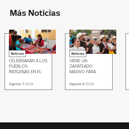
Más Noticias
Noticias
Noticias
CELEBRARÁN A LOS
VIENE UN
PUEBLOS
ZAPATEADO
INDÍGENAS EN EL
MASIVO PARA
MUSEO ESTATAL DE
CERRAR EL MITOTE
CULTURAS
FOLKLÓRICO
Agosto 7
2026
Agosto 6
2026
POPULARES