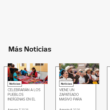
Más Noticias
Noticias
Noticias
CELEBRARÁN A LOS
VIENE UN
PUEBLOS
ZAPATEADO
INDÍGENAS EN EL
MASIVO PARA
MUSEO ESTATAL DE
CERRAR EL MITOTE
CULTURAS
FOLKLÓRICO
Agosto 7
2026
Agosto 6
2026