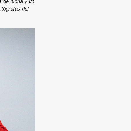
a de lucha y un
otógrafas del