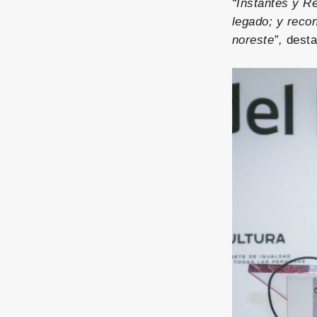
“Instantes y R
legado; y recon
noreste”,
desta