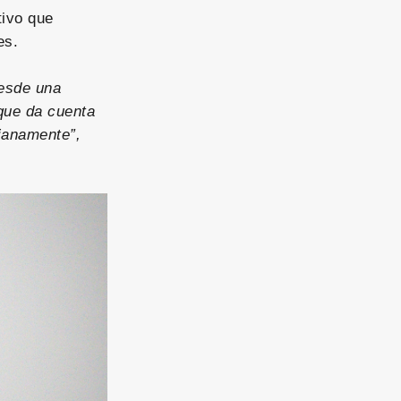
tivo que
tes.
desde una
 que da cuenta
ianamente”,