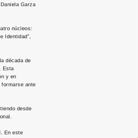
, Daniela Garza
atro núcleos:
e Identidad”,
 la década de
. Esta
ón y en
y formarse ante
rtiendo desde
onal.
l. En este