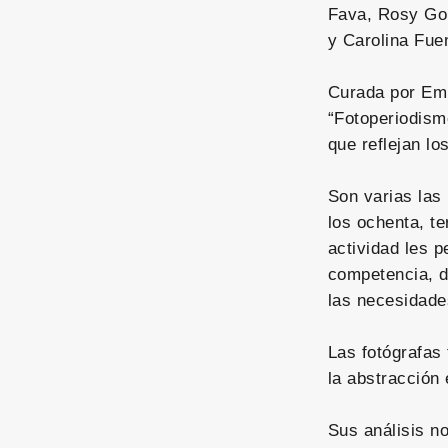
Fava, Rosy Gon
y Carolina Fue
Curada por Emm
“Fotoperiodismo
que reflejan lo
Son varias las
los ochenta, t
actividad les p
competencia, d
las necesidade
Las fotógrafas
la abstracción
Sus análisis no