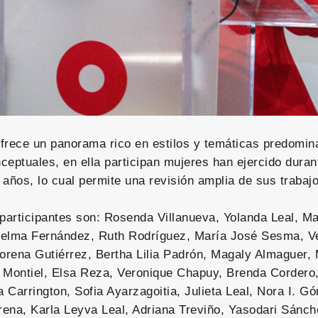
frece un panorama rico en estilos y temáticas predomin
ceptuales, en ella participan mujeres han ejercido dura
a años, lo cual permite una revisión amplia de sus trabaj
 participantes son: Rosenda Villanueva, Yolanda Leal, M
elma Fernández, Ruth Rodríguez, María José Sesma, Vel
Lorena Gutiérrez, Bertha Lilia Padrón, Magaly Almaguer,
 Montiel, Elsa Reza, Veronique Chapuy, Brenda Cordero
a Carrington, Sofia Ayarzagoitia, Julieta Leal, Nora I. 
ena, Karla Leyva Leal, Adriana Treviño, Yasodari Sánche