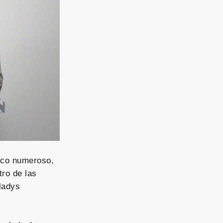
lico numeroso,
ro de las
ladys