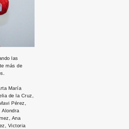
ando las
nte más de
os.
arta María
ia de la Cruz,
 Mavi Pérez,
, Alondra
Gómez, Ana
z, Victoria