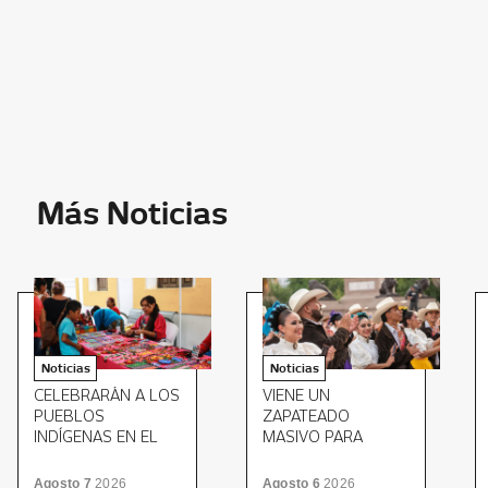
Más Noticias
Noticias
Noticias
CELEBRARÁN A LOS
VIENE UN
PUEBLOS
ZAPATEADO
INDÍGENAS EN EL
MASIVO PARA
MUSEO ESTATAL DE
CERRAR EL MITOTE
CULTURAS
FOLKLÓRICO
Agosto 7
2026
Agosto 6
2026