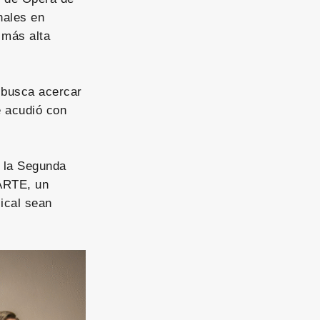
nales en
 más alta
e busca acercar
e acudió con
e la Segunda
ARTE, un
ical sean