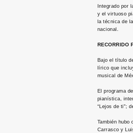
Integrado por 
y el virtuoso p
la técnica de l
nacional.
RECORRIDO 
Bajo el título 
lírico que incl
musical de Méx
El programa des
pianística, in
“Lejos de ti”; 
También hubo o
Carrasco y Lui