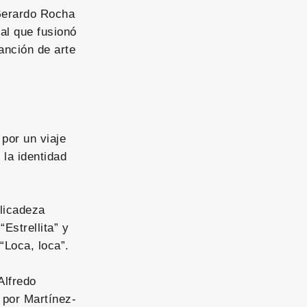
 Gerardo Rocha
tal que fusionó
anción de arte
 por un viaje
 la identidad
elicadeza
Estrellita” y
“Loca, loca”.
Alfredo
 por Martínez-