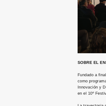
SOBRE EL E
Fundado a fina
como programa,
Innovación y De
en el 10º Fest
La trayectoria