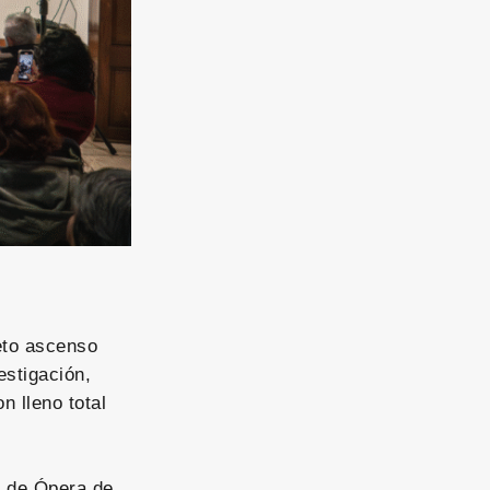
eto ascenso
estigación,
n lleno total
o de Ópera de