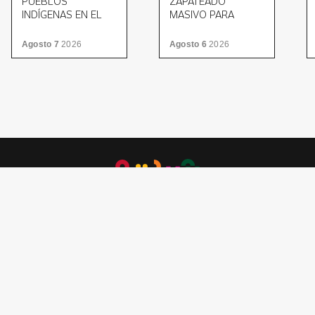
PUEBLOS
ZAPATEADO
INDÍGENAS EN EL
MASIVO PARA
MUSEO ESTATAL DE
CERRAR EL MITOTE
CULTURAS
FOLKLÓRICO
Agosto 7
2026
Agosto 6
2026
POPULARES