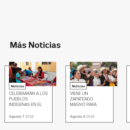
Más Noticias
Noticias
Noticias
CELEBRARÁN A LOS
VIENE UN
PUEBLOS
ZAPATEADO
INDÍGENAS EN EL
MASIVO PARA
MUSEO ESTATAL DE
CERRAR EL MITOTE
CULTURAS
FOLKLÓRICO
Agosto 7
2026
Agosto 6
2026
POPULARES