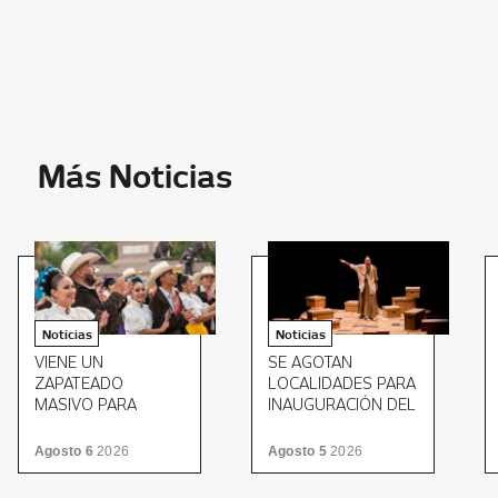
Más Noticias
Noticias
Noticias
VIENE UN
SE AGOTAN
ZAPATEADO
LOCALIDADES PARA
MASIVO PARA
INAUGURACIÓN DEL
CERRAR EL MITOTE
FTNL
FOLKLÓRICO
Agosto 6
2026
Agosto 5
2026