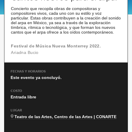
Concierto que recopila obras de compositoras y
compositores vivos, cada uno con su estilo y voz
particular. Estas obras contribuyen a la creación del sonido
del arpa en México, ya sea a través de la exploración
tímbrica, rítmica o tecnológica, y que forman los nuevos
cantos que el arpa ofrece a los oídos contemporáneos.
Festival de Música Nueva Monterrey 2022.
Ariadna Bucio
FECHAS Y HORARIOS
Este evento ya concluyó.
COSTO
Entrada libre
LUGAR
Teatro de las Artes, Centro de las Artes | CONARTE