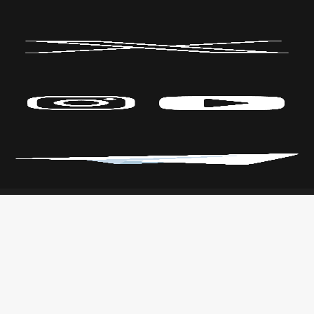
Políticas de Privacidad
CENTRO DE LAS ARTES
Transparencia
Parque Fundidora Av. Fundidora y
Leyes
Adolfo Prieto,
Reglamento
Col. Obrera, C.P. 64010, Monterrey,
Nuevo León.
T. +52 (81) 2140 3000
Todos los derechos reservados
CONARTE © 2022