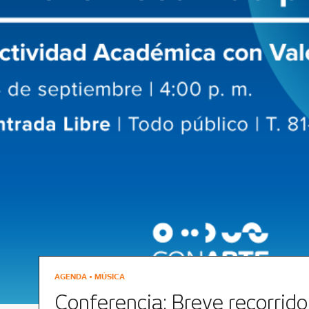
AGENDA • MÚSICA
Conferencia: Breve recorrido