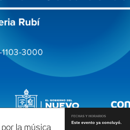
FECHAS Y HORARIOS
Este evento ya concluyó.
 por la música