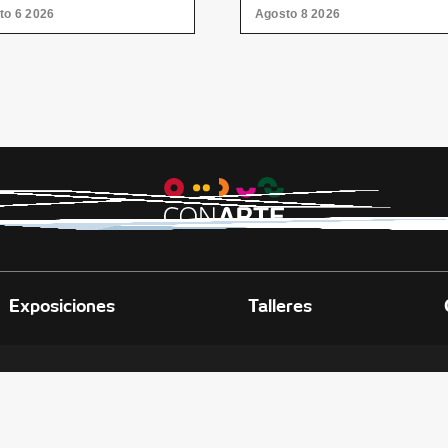
to 6 2026
Agosto 8 2026
Exposiciones
Talleres
E LAS ARTES
didora Av. Fundidora y Adolfo Prieto,
, C.P. 64010, Monterrey, Nuevo León.
 2140 3000