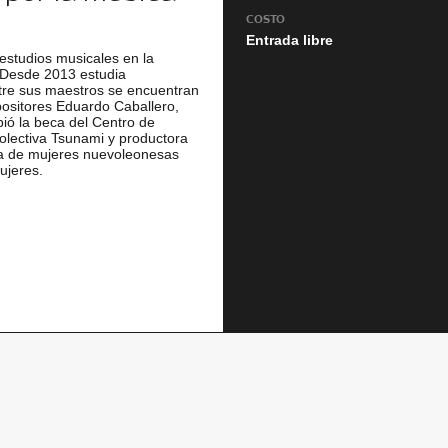
COSTO
Entrada libre
 estudios musicales en la
 Desde 2013 estudia
ntre sus maestros se encuentran
mpositores Eduardo Caballero,
bió la beca del Centro de
lectiva Tsunami y productora
ca de mujeres nuevoleonesas
ujeres.