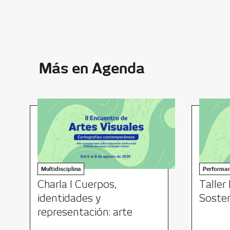
Más en Agenda
Multidisciplina
Performa
Charla I Cuerpos,
Taller 
identidades y
Sosten
representación: arte
contemporáneo desde la