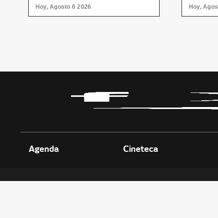
Hoy, Agosto 6 2026
Hoy, Agos
diversidad
Agenda
Cineteca
Políticas de Privacidad
CENTRO D
Transparencia
Parque Fun
Leyes
Col. Obrera
Reglamento
T. +52 (81)