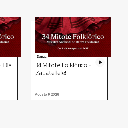
Danza
– Día
34 Mitote Folklórico –
T
¡Zapatéllele!
Agosto 9 2026
H