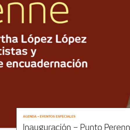
AGENDA • EVENTOS ESPECIALES
Inauguración – Punto Peren