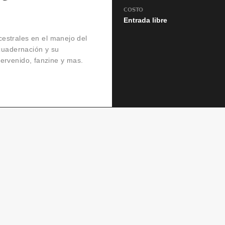
COSTO
Entrada libre
estrales en el manejo del
ncuadernación y su
intervenido, fanzine y mas.