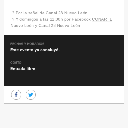
? Por la señal de Canal 28 Nuevo León
? Y domingos a las 11:00h por Facebook
CONARTE
Nuevo León
y
Canal 28 Nuevo León
FECHAS Y HORARIOS
Este evento ya concluyó.
COSTO
Entrada libre