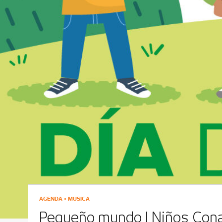
AGENDA • MÚSICA
Pequeño mundo | Niños Con