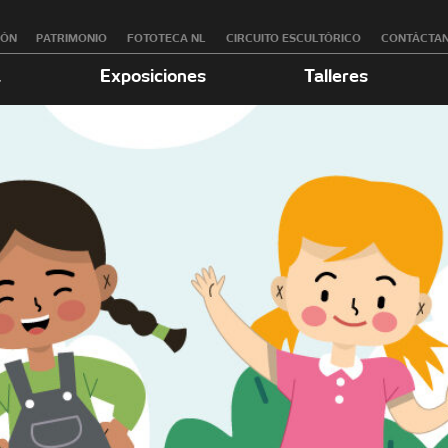
RÓN
PATRIMONIO
FOTOTECA NL
CIRCUITO ESCULTÓRICO
CONTÁCTA
a
Exposiciones
Talleres