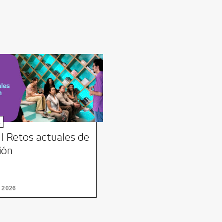
a
 I Retos actuales de
ción
 2026