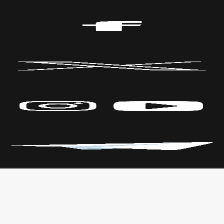
Políticas de Privacidad
CENTRO DE LAS ARTES
Transparencia
Parque Fundidora Av. Fundidora y
Leyes
Adolfo Prieto,
Reglamento
Col. Obrera, C.P. 64010, Monterrey,
Nuevo León.