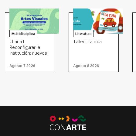
Multidisciplina
Literatura
Charla I
Taller I La ruta
Reconfigurar la
institución: nuevos
modelos para el
arte
Agosto 7 2026
Agosto 8 2026
contemporáneo