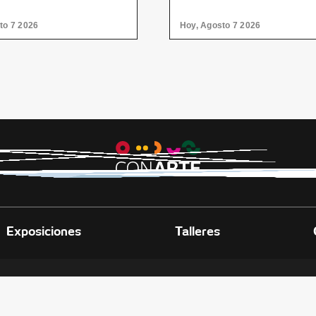
contemporáneo
to 7 2026
Hoy, Agosto 7 2026
Exposiciones
Talleres
E LAS ARTES
didora Av. Fundidora y Adolfo Prieto,
, C.P. 64010, Monterrey, Nuevo León.