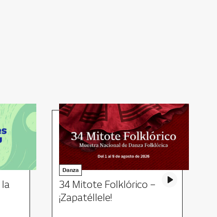
Danza
 la
34 Mitote Folklórico –
C
¡Zapatéllele!
p
m