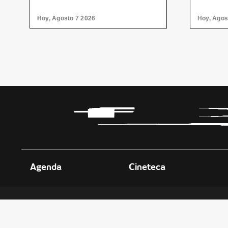
arte contemporáneo
Hoy, Agosto 7 2026
Hoy, Agos
Agenda
Cineteca
Políticas de Privacidad
CENTRO D
Transparencia
Parque Fun
Leyes
Col. Obrera