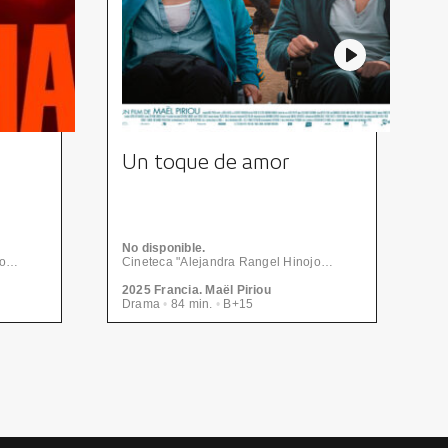
Un toque de amor
E
No disponible.
N
Cineteca "Alejandra Rangel Hinojosa" - Centro de las Artes | CONARTE
Cineteca "Alejandra Rangel Hinojosa" - Centro de las Artes | CONARTE
2025 Francia. Maël Piriou
2
Drama
•
84 min.
•
B+15
D