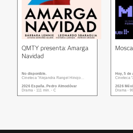
QMTY presenta: Amarga
Mosca
Navidad
No disponible.
Hoy, 5
de 
Cineteca "Alejandra Rangel Hinojosa" - Centro de las Artes | CONARTE
2026 España. Pedro Almodóvar
Drama
•
111 min.
•
C
Drama
•
99