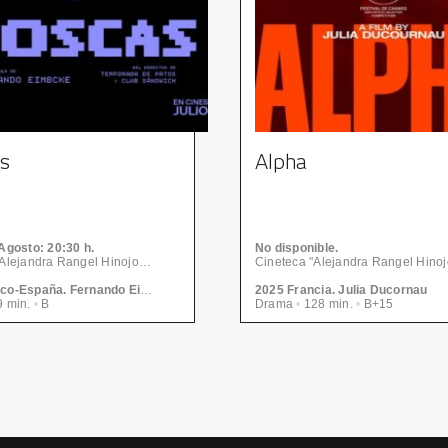
s
Alpha
Agosto
: 20:30 h.
No disponible.
Cineteca "Alejandra Rangel Hinojosa" - Centro de las Artes | CONARTE
2026 México-España. Fernando Eimbcke
2025 Francia. Julia Ducornau
 min.
•
B
Drama
•
128 min.
•
B+15