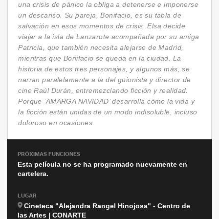
una crisis de pánico la obliga a detenerse e imponerse
un descanso. Su pareja, Bonifacio, es su tabla de
salvación en esos momentos de crisis. Elsa decide
viajar a la isla de Lanzarote acompañada por su amiga
Patricia, que también necesita alejarse de Madrid,
mientras que Bonifacio se queda en la ciudad. La
historia de estos tres personajes, y algunos más, se
narran paralelamente a la del guionista y director de
cine Raúl Durán, entremezclando ficción y realidad.
Porque ‘AMARGA NAVIDAD’ desarrolla cómo la vida y
la ficción están unidas de un modo indisoluble, incluso
doloroso en ocasiones.
PRÓXIMAS FUNCIONES
Esta película no se ha programado nuevamente en
cartelera.
LUGAR
Cineteca "Alejandra Rangel Hinojosa" - Centro de
las Artes | CONARTE