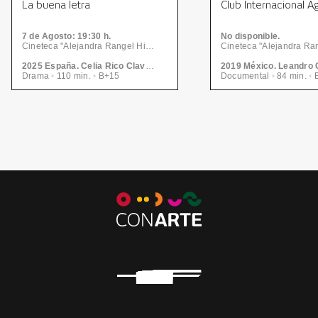
La buena letra
Club Internacional A
7
de Agosto
: 19:30 h.
No disponible.
Cineteca "Alejandra Rangel Hinojosa" - Centro de las Artes | CONARTE
2025 España. Celia Rico Clavellino
2019 México. Leandro
Drama
•
110 min.
•
B+15
Documental
•
84 min.
•
B