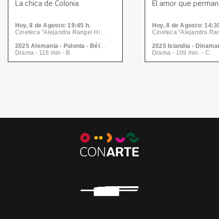
La chica de Colonia
El amor que perma
Hoy, 8
de Agosto
: 19:45 h.
Hoy, 8
de Agosto
: 14:3
Cineteca "Alejandra Rangel Hinojosa" - Centro de las Artes | CONARTE
2025 Alemania - Polonia - Bélgica. Ido Fluk
Drama
•
116 min
•
B
Drama
•
109 min.
•
C