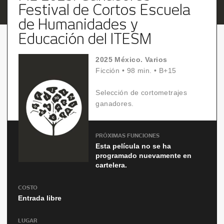
Festival de Cortos Escuela
de Humanidades y
Educación del ITESM
2025 México. Varios
Ficción
•
98 min.
•
B+15
Selección de cortometrajes
ganadores.
PRÓXIMAS FUNCIONES
Esta película no se ha
programado nuevamente en
cartelera.
COSTO
Entrada libre
LUGAR