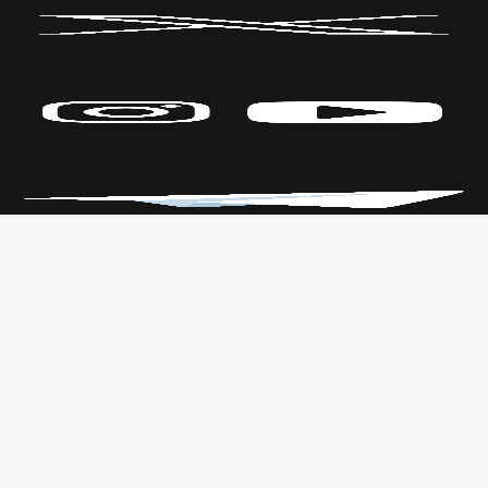
Políticas de Privacidad
CENTRO DE LAS ARTES
Transparencia
Parque Fundidora Av. Fundidora y
Leyes
Adolfo Prieto,
Reglamento
Col. Obrera, C.P. 64010, Monterrey,
Nuevo León.
T. +52 (81) 2140 3000
Todos los derechos reservados
CONARTE © 2025