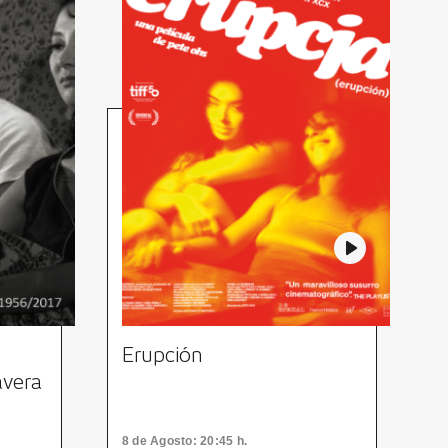
Erupción
avera
8
de Agosto
: 20:45 h.
H