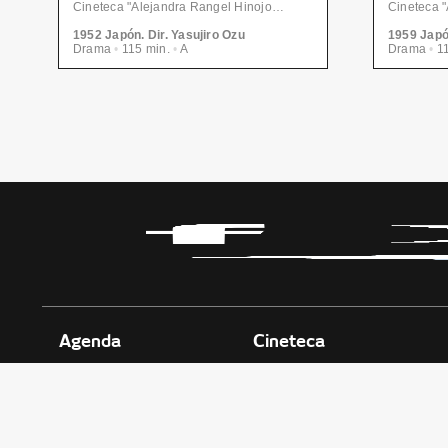
Cineteca "Alejandra Rangel Hinojosa" - Centro de las Artes | CONARTE
1952 Japón. Dir. Yasujiro Ozu
1959 Japón
Drama
•
115 min.
•
A
Drama
•
11
Agenda
Cineteca
Políticas de Privacidad
CENTRO D
Transparencia
Parque Fun