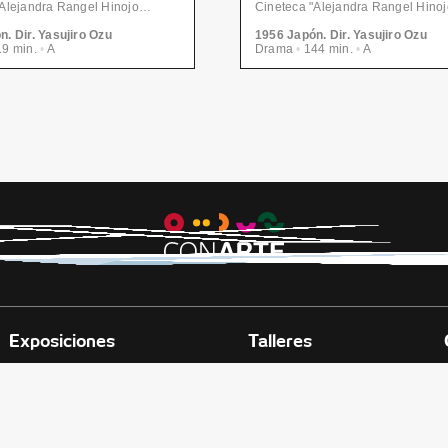
Cineteca "Alejandra Rangel Hinojosa" - Centro de las Artes | CONARTE
. Dir. Yasujiro Ozu
1956 Japón. Dir. Yasujiro Ozu
9 min.
•
A
Drama
•
144 min.
•
A
Exposiciones
Talleres
E LAS ARTES
didora Av. Fundidora y Adolfo Prieto,