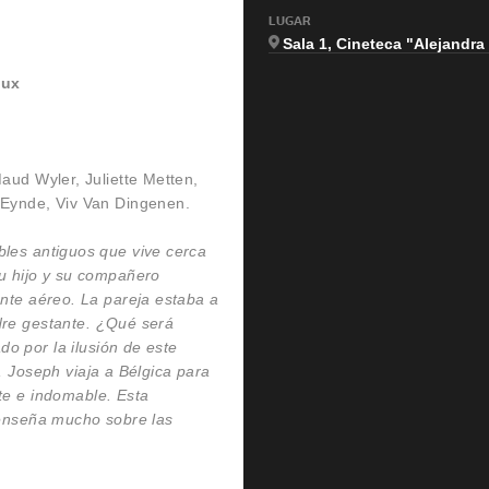
LUGAR
Sala 1, Cineteca "Alejandr
oux
aud Wyler, Juliette Metten,
 Eynde, Viv Van Dingenen.
les antiguos que vive cerca
u hijo y su compañero
nte aéreo. La pareja estaba a
dre gestante. ¿Qué será
o por la ilusión de este
, Joseph viaja a Bélgica para
te e indomable. Esta
s enseña mucho sobre las