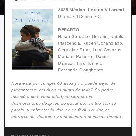
2025 México. Lorena Villarreal
Drama
•
119 min.
•
C
REPARTO
Naian González Norvind, Natalia
Plascencia, Rubén Ochandiano,
Geraldine Zinat, Lumi Cavazos,
Mariano Palacios, Daniel
Damuzi, Tina Romero,
Fernando Ciangherotti.
Nora está por cumplir 40 años y no puede dejar de
preguntarse: ¿cuál es el punto de todo? Su padre
falleció a su misma edad, su vida parece
desmoronarse después de pasar por un trio con su
pareja, y enfrentar la vida no es fácil. La vida es
maravillosa, dolorosa y emocionante al mismo tiempo.
PRÓXIMAS FUNCIONES