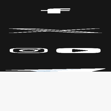
Políticas de Privacidad
CENTRO DE LAS ARTES
Transparencia
Parque Fundidora Av. Fundidora y
Leyes
Adolfo Prieto,
Reglamento
Col. Obrera, C.P. 64010, Monterrey,
Nuevo León.
T. +52 (81) 2140 3000