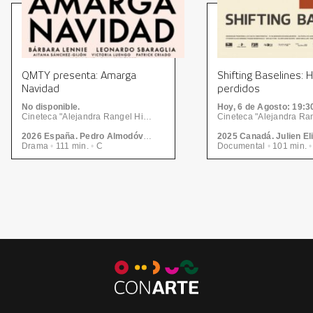
QMTY presenta: Amarga
Shifting Baselines: 
Navidad
perdidos
No disponible.
Hoy, 6
de Agosto
: 19:3
Cineteca "Alejandra Rangel Hinojosa" - Centro de las Artes | CONARTE
2026 España. Pedro Almodóvar
2025 Canadá. Julien El
Drama
•
111 min.
•
C
Documental
•
101 min.
•