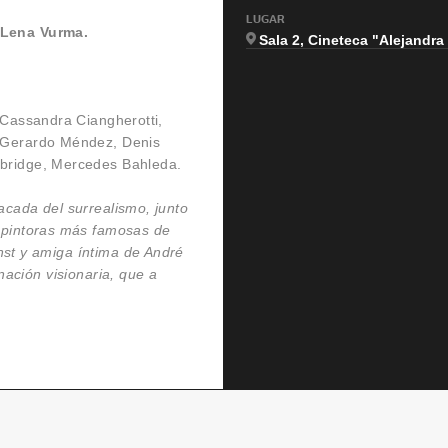
LUGAR
 Lena Vurma.
Sala 2, Cineteca "Alejandr
, Cassandra Ciangherotti,
s Gerardo Méndez, Denis
mbridge, Mercedes Bahleda.
acada del surrealismo, junto
s pintoras más famosas de
t y amiga íntima de André
ación visionaria, que a