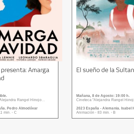
presenta: Amarga
El sueño de la Sulta
ad
ble.
Mañana, 8
de Agosto
: 19:00 h.
Cineteca "Alejandra Rangel Hinojosa" - Centro de las Artes | CONARTE
aña. Pedro Almodóvar
1 min.
•
C
Animación
•
83 min.
•
B