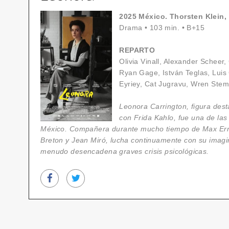
2025 México. Thorsten Klein,
Drama
•
103 min.
•
B+15
REPARTO
Olivia Vinall, Alexander Scheer
Ryan Gage, István Teglas, Lui
Eyriey, Cat Jugravu, Wren Ste
Leonora Carrington, figura dest
con Frida Kahlo, fue una de la
México. Compañera durante mucho tiempo de Max Erns
Breton y Jean Miró, lucha continuamente con su imagin
menudo desencadena graves crisis psicológicas.