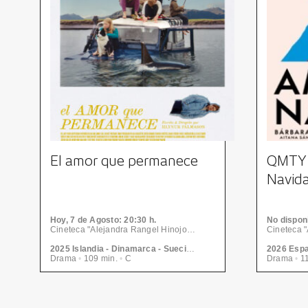
El amor que permanece
QMTY 
Navid
Hoy, 7
de Agosto
: 20:30 h.
No disponi
Cineteca "Alejandra Rangel Hinojosa" - Centro de las Artes | CONARTE
2025 Islandia - Dinamarca - Suecia - Francia. Hlynur Pálmason
2026 Esp
Drama
•
109 min.
•
C
Drama
•
11