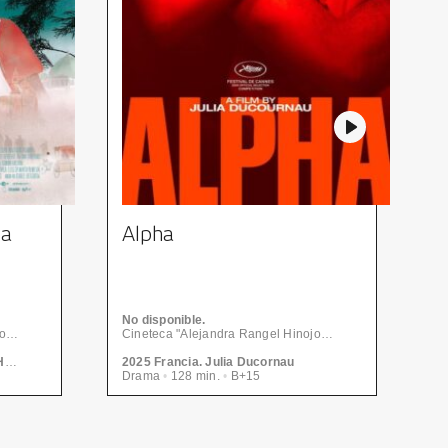
na
Alpha
R
No disponible.
1
Cineteca "Alejandra Rangel Hinojosa" - Centro de las Artes | CONARTE
Cineteca "Alejandra Rangel Hinojosa" - Centro de las Artes | CONARTE
2023 España - Alemania. Isabel Herguera
2025 Francia. Julia Ducornau
2
Drama
•
128 min.
•
B+15
C