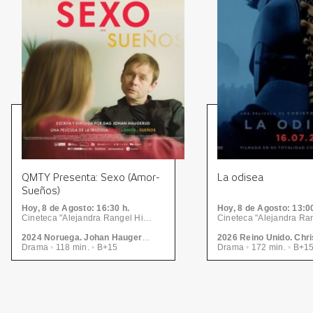
QMTY Presenta: Sexo (Amor-
La odisea
Sueños)
Hoy, 8
de Agosto
: 16:30 h.
Hoy, 8
de Agosto
: 13:0
Cineteca "Alejandra Rangel Hinojosa" - Centro de las Artes | CONARTE
2024 Noruega. Johan Haugerud
Drama
•
118 min.
•
B+15
Drama
•
172 min.
•
B+1