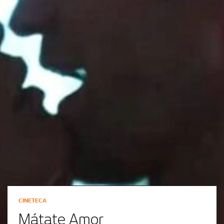
CINETECA
Mátate Amor