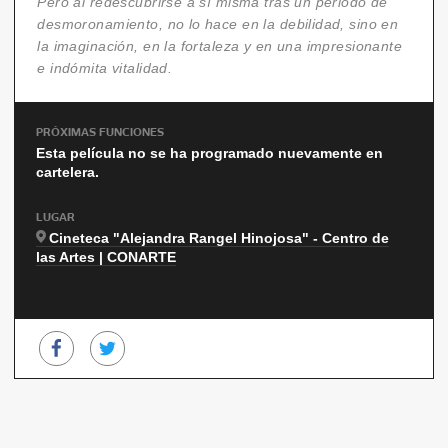
Pero al redescubrirse a sí misma tras un periodo de
desmoronamiento, no lo hace en la debilidad, sino en
la imaginación, en la fortaleza y en una impresionante
e indómita vitalidad.
PRÓXIMAS FUNCIONES
Esta película no se ha programado nuevamente en
cartelera.
LUGAR
Cineteca "Alejandra Rangel Hinojosa" - Centro de
las Artes | CONARTE