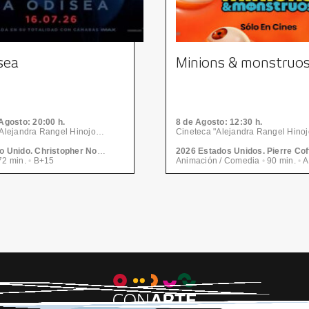
sea
Minions & monstruo
Agosto
: 20:00 h.
8
de Agosto
: 12:30 h.
Cineteca "Alejandra Rangel Hinojosa" - Centro de las Artes | CONARTE
2026 Reino Unido. Christopher Nolan
2026 Estados Unidos. Pierre Cof
2 min.
•
B+15
Animación / Comedia
•
90 min.
•
A