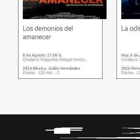
Los demonios del
La odi
amanecer
8
de Agosto
: 17:00 h.
Hoy, 6
de 
Cineteca "Alejandra Rangel Hinojosa" - Centro de las Artes | CONARTE
2024 México. Julián Hernández
Drama
•
120 min.
•
C
Drama
•
17