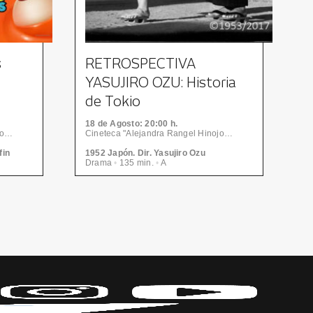
s
RETROSPECTIVA
YASUJIRO OZU: Historia
Y
de Tokio
18
de Agosto
: 20:00 h.
1
Cineteca "Alejandra Rangel Hinojosa" - Centro de las Artes | CONARTE
Cineteca "Alejandra Rangel Hinojosa" - Centro de las Artes | CONARTE
fin
1952 Japón. Dir. Yasujiro Ozu
1
Drama
•
135 min.
•
A
D