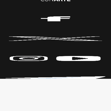
Políticas de Privacidad
CENTRO DE LAS ARTES
Transparencia
Parque Fundidora Av. Fundidora y
Leyes
Adolfo Prieto,
Reglamento
Col. Obrera, C.P. 64010, Monterrey,