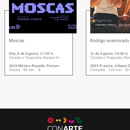
Moscas
Rodrigo enamorado
Hoy, 6
de Agosto
: 17:30 h.
11
de Agosto
: 15:45 h.
Cineteca "Alejandra Rangel Hinojosa" - Centro de las Artes | CONARTE
2026 México-España. Fernando Eimbcke
2025 Francia. Johann 
Drama
•
99 min.
•
B
Comedia
•
103 min.
•
B+