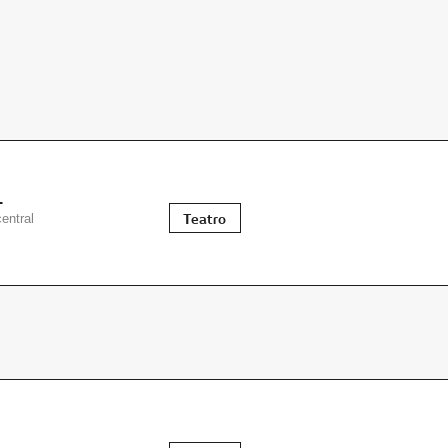
1
Teatro
entral