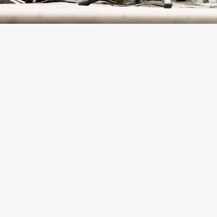
FECHAS
Del 8 de mayo al 1 de junio 2026
PUBLICACIÓN DE RESULTADOS
miércoles 24 de junio, 2026
CONTACTO
MAYORES INFORMES:
Ivet Pérez
Coordinadora de Música
Consejo para la Cultura y las Artes de Nuevo León