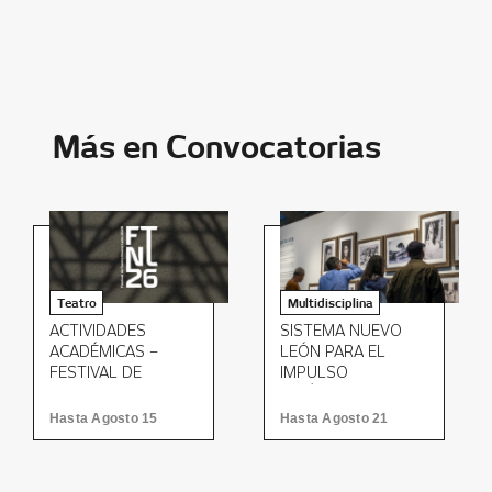
Más en Convocatorias
Teatro
Multidisciplina
ACTIVIDADES
SISTEMA NUEVO
ACADÉMICAS –
LEÓN PARA EL
FESTIVAL DE
IMPULSO
TEATRO NUEVO
ARTÍSTICO Y LA
LEÓN 2026
CREACIÓN 2026
Hasta Agosto 15
Hasta Agosto 21