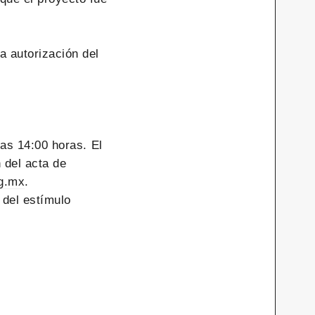
a autorización del
 las 14:00 horas. El
n del acta de
g.mx
.
 del estímulo