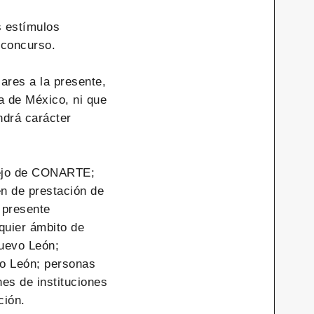
s estímulos
concurso.
ares a la presente,
a de México, ni que
ndrá carácter
nsejo de CONARTE;
n de prestación de
 presente
quier ámbito de
Nuevo León;
vo León; personas
es de instituciones
ción.