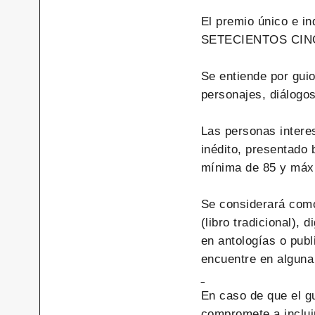
El premio único e i
SETECIENTOS CINC
Se entiende por gui
personajes, diálogos
Las personas intere
inédito, presentado 
mínima de 85 y máxi
Se considerará como
(libro tradicional), d
en antologías o pub
encuentre en alguna
En caso de que el g
compromete a incluir