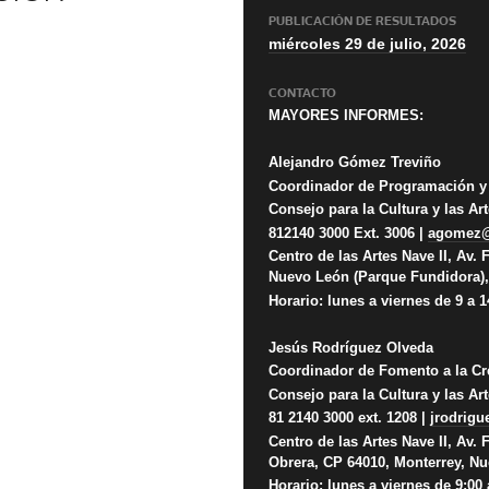
PUBLICACIÓN DE RESULTADOS
miércoles 29 de julio, 2026
CONTACTO
MAYORES INFORMES:
Alejandro Gómez Treviño
Coordinador de Programación y 
Consejo para la Cultura y las A
812140 3000 Ext. 3006 |
agomez@
Centro de las Artes Nave II, Av. 
Nuevo León (Parque Fundidora),
Horario: lunes a viernes de 9 a 
Jesús Rodríguez Olveda
Coordinador de Fomento a la Cr
Consejo para la Cultura y las A
81 2140 3000 ext. 1208 |
jrodrig
Centro de las Artes Nave II, Av.
Obrera, CP 64010, Monterrey, N
Horario: lunes a viernes de 9:00