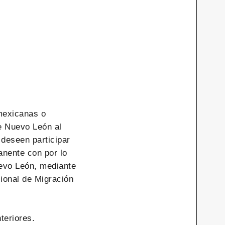
mexicanas o
e Nuevo León al
 deseen participar
anente con por lo
uevo León, mediante
cional de Migración
teriores.