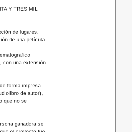
VENTA Y TRES MIL
pción de lugares,
ión de una película.
nematográfico
e, con una extensión
 de forma impresa
udiolibro de autor),
 o que no se
ersona ganadora se
que el proyecto fue