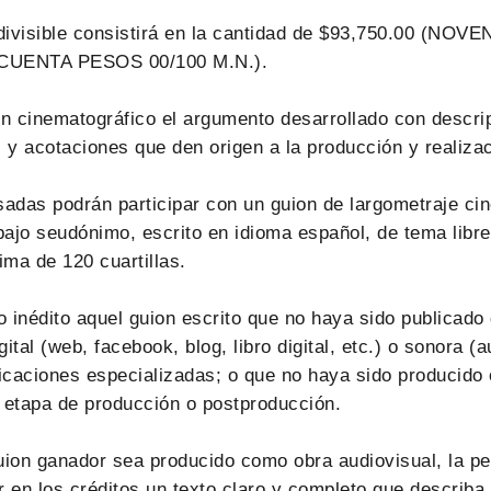
ndivisible consistirá en la cantidad de $93,750.00 (NO
UENTA PESOS 00/100 M.N.).
on cinematográfico el argumento desarrollado con descri
 y acotaciones que den origen a la producción y realizac
sadas podrán participar con un guion de largometraje ci
bajo seudónimo, escrito en idioma español, de tema libr
ma de 120 cuartillas.
 inédito aquel guion escrito que no haya sido publicado
igital (web, facebook, blog, libro digital, etc.) o sonora (a
licaciones especializadas; o que no haya sido producido
 etapa de producción o postproducción.
uion ganador sea producido como obra audiovisual, la p
 en los créditos un texto claro y completo que describa 