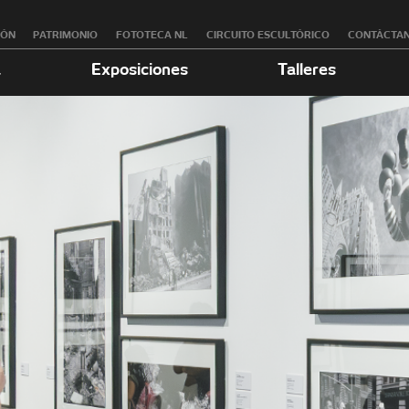
RÓN
PATRIMONIO
FOTOTECA NL
CIRCUITO ESCULTÓRICO
CONTÁCTA
a
Exposiciones
Talleres