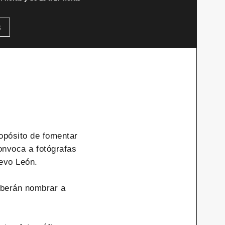
s
opósito de fomentar
onvoca a fotógrafas
uevo León.
deberán nombrar a