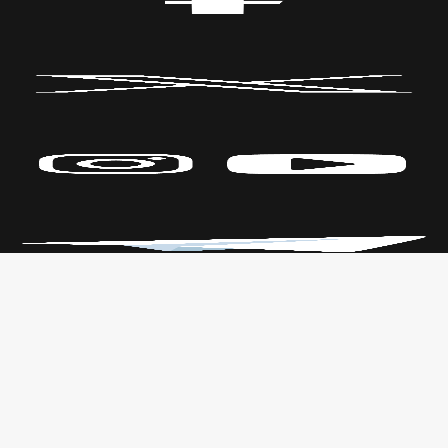
Políticas de Privacidad
CENTRO DE LAS ARTES
Transparencia
Parque Fundidora Av. Fundidora y
Leyes
Adolfo Prieto,
Reglamento
Col. Obrera, C.P. 64010, Monterrey,
Nuevo León.
T. +52 (81) 2140 3000
Todos los derechos reservados
CONARTE © 2026