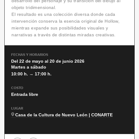
desarrollo del personaje y su transición del dibujo al
objeto tridimensional.
El resultado es una colección diversa donde cada
intervención conserva la esencia original de Hollow,
mientras expande sus posibilidades visuales y
narrativas a través de distintas miradas creativas.
FECHAS Y HORARIOS
Del 22 de mayo al 20 de junio 2026
Martes a sábado
10:00 h. → 17:00 h.
COSTO
Entrada libre
LUGAR
Casa de la Cultura de Nuevo León | CONARTE