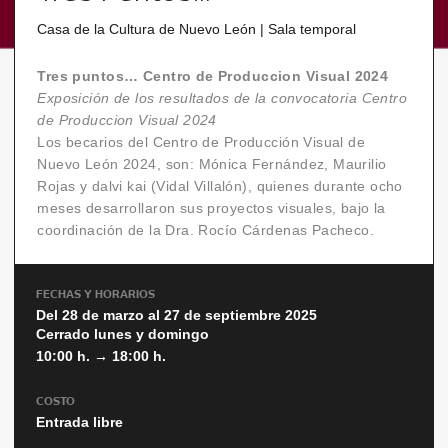
Casa de la Cultura de Nuevo León | Sala temporal
Tres puntos… Centro de Produccion Visual 2024
Exposición de los resultados de la convocatoria Centro
de Produccion Visual 2024
Los becarios del Centro de Producción Visual de
Nuevo León 2024, son: Mónica Fernández, Maurilio
Rojas y dalvi kai (Vidal Villalón), quienes durante ocho
meses desarrollaron sus proyectos visuales, bajo la
coordinación de la Dra. Rocío Cárdenas Pacheco.
FECHAS Y HORARIOS
Del 28 de marzo al 27 de septiembre 2025
Cerrado lunes y domingo
10:00 h. → 18:00 h.
COSTO
Entrada libre