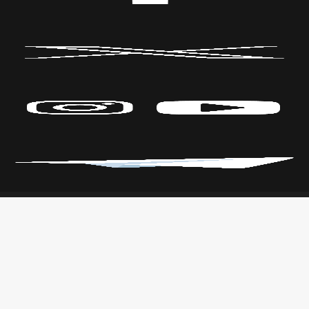
Políticas de Privacidad
CENTRO DE LAS ARTES
Transparencia
Parque Fundidora Av. Fundidora y
Leyes
Adolfo Prieto,
Reglamento
Col. Obrera, C.P. 64010, Monterrey,
Nuevo León.
T. +52 (81) 2140 3000
Todos los derechos reservados
CONARTE © 2026