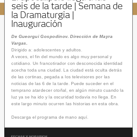
seis de la tarde | Semana de
la Dramaturgia |
Inauguración
De Gueorgui Gospodinov. Dirección de Mayra
Vargas.
Dirigido a: adolescentes y adultos.
A veces, el fin del mundo es algo muy personal y
cotidiano. Un francotirador con desconocida identidad
acecha toda una ciudad. La ciudad está oculta detrás
de las cortinas, pegada a los televisores por las
noticias de las 6 de la tarde. Puede suceder en el
temprano atardecer otoñal, en algún minuto cuando la
luz ya se ha ido y la oscuridad todavía no llega. En
este largo minuto ocurren las historias en esta obra.
Descarga el programa de mano
aquí
.
FECHAS Y HORARIOS