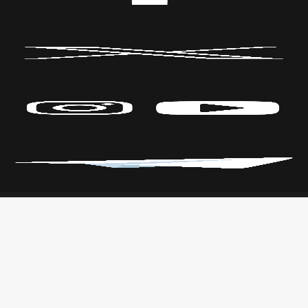
Políticas de Privacidad
CENTRO DE LAS ARTES
Transparencia
Parque Fundidora Av. Fundidora y
Leyes
Adolfo Prieto,
Reglamento
Col. Obrera, C.P. 64010, Monterrey,
Nuevo León.
T. +52 (81) 2140 3000
Todos los derechos reservados
CONARTE © 2021