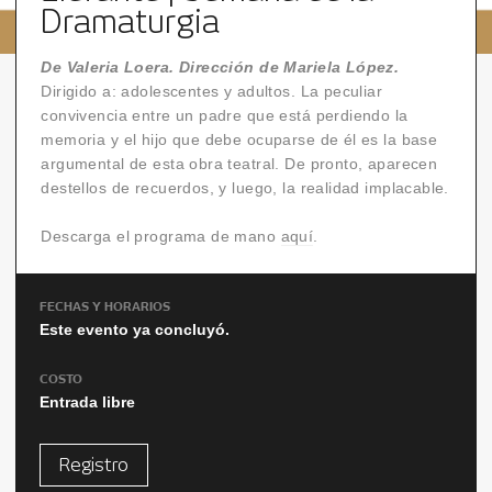
Dramaturgia
De Valeria Loera. Dirección de Mariela López.
Dirigido a: adolescentes y adultos. La peculiar
convivencia entre un padre que está perdiendo la
memoria y el hijo que debe ocuparse de él es la base
argumental de esta obra teatral. De pronto, aparecen
destellos de recuerdos, y luego, la realidad implacable.
Descarga el programa de mano
aquí
.
FECHAS Y HORARIOS
Este evento ya concluyó.
COSTO
Entrada libre
Registro