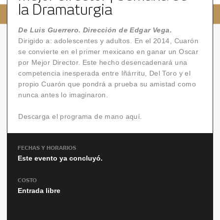
la Dramaturgia
De Luis Guerrero. Dirección de Edgar Vega.
Dirigido a: adolescentes y adultos. En el 2014, Cuarón
se convierte en el primer mexicano en ganar un Oscar
por Mejor Director. Este hecho desencadenará una
competencia inesperada entre Iñárritu, Del Toro y el
propio Cuarón que pondrá a prueba su amistad como
nunca antes lo imaginaron.
Descarga el programa de mano
aquí
.
FECHAS Y HORARIOS
Este evento ya concluyó.
COSTO
Entrada libre