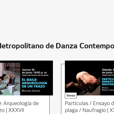
Metropolitano de Danza Contemp
Danza
le: Arqueología de
Partículas / Ensayo 
zo | XXXVII
plaga / Naufragio | X