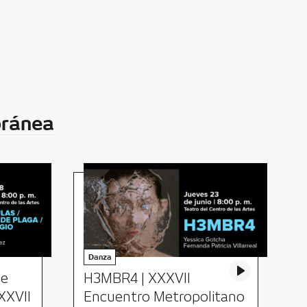
oránea
Danza
de
H3MBR4 | XXXVII
I
XXVII
Encuentro Metropolitano
X