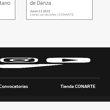
itano
de Danza
M
Contemporánea
Junio 23 2022
Centro de las Artes | CONARTE
J
Convocatorias
Tienda CONARTE