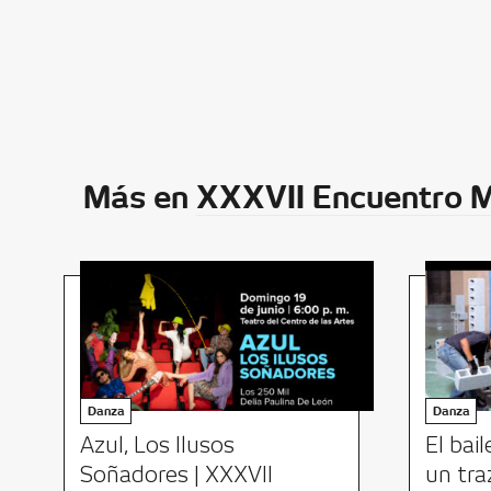
Más en
XXXVII Encuentro 
Danza
Danza
Azul, Los Ilusos
El bai
Soñadores | XXXVII
un tra