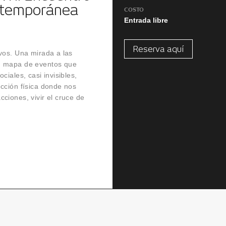
ntemporánea
COSTO
Entrada libre
Reserva aquí
ivos. Una mirada a las
Un mapa de eventos que
ciales, casi invisibles,
ección física donde nos
ciones, vivir el cruce de