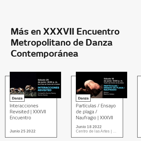
Más en
XXXVII Encuentro
Metropolitano de Danza
Contemporánea
Danza
Danza
Interacciones
Partículas / Ensayo
Revisited | XXXVII
de plaga /
Encuentro
Naufragio | XXXVII
Metropolitano de
Encuentro
Junio 18 2022
Danza
Metropolitano de
Junio 25 2022
Centro de las Artes | CONARTE
Contemporánea
Danza