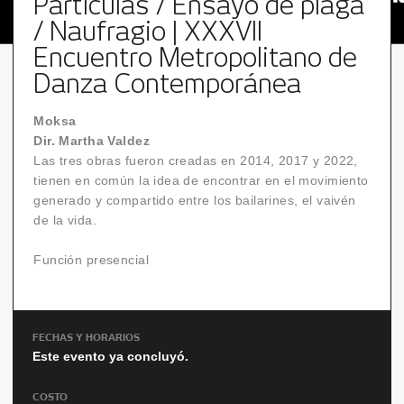
Partículas / Ensayo de plaga
/ Naufragio | XXXVII
Encuentro Metropolitano de
Danza Contemporánea
Moksa
Dir. Martha Valdez
Las tres obras fueron creadas en 2014, 2017 y 2022,
tienen en común la idea de encontrar en el movimiento
generado y compartido entre los bailarines, el vaivén
de la vida.
Función presencial
FECHAS Y HORARIOS
Este evento ya concluyó.
COSTO