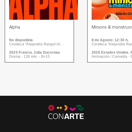
Alpha
Minions & monstruo
No disponible.
8
de Agosto
: 12:30 h.
Cineteca "Alejandra Rangel Hinojosa" - Centro de las Artes | CONARTE
2025 Francia. Julia Ducornau
Drama
•
128 min.
•
B+15
Animación / Comedia
•
9