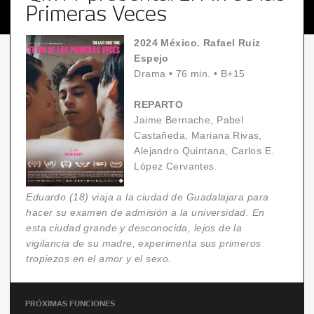
Primeras Veces
2024 México. Rafael Ruiz
Espejo
Drama
•
76 min.
•
B+15
REPARTO
Jaime Bernache, Pabel
Castañeda, Mariana Rivas,
Alejandro Quintana, Carlos E.
López Cervantes.
Eduardo (18) viaja a la ciudad de Guadalajara para
hacer su examen de admisión a la universidad. En
esta ciudad grande y desconocida, lejos de la
vigilancia de su madre, experimenta sus primeros
tropiezos en el amor y el sexo.
PRÓXIMAS FUNCIONES