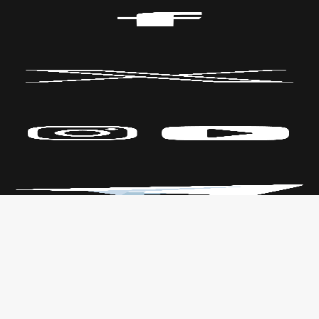
Políticas de Privacidad
CENTRO DE LAS ARTES
Transparencia
Parque Fundidora Av. Fundidora y
Leyes
Adolfo Prieto,
Reglamento
Col. Obrera, C.P. 64010, Monterrey,
Nuevo León.
T. +52 (81) 2140 3000
Todos los derechos reservados