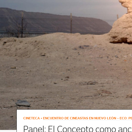
CINETECA •
ENCUENTRO DE CINEASTAS EN NUEVO LEÓN – ECO: P
Panel: El Concepto como anc