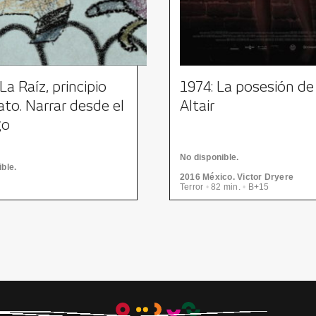
La Raíz, principio
1974: La posesión de
lato. Narrar desde el
Altair
go
No disponible.
ble.
2016 México. Victor Dryere
Terror
•
82 min.
•
B+15