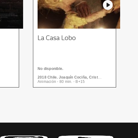
La Casa Lobo
P
R
l
C
No disponible.
t
N
2018 Chile. Joaquín Cociña, Cristóbal León.
t
Animación
•
80 min.
•
B+15
•