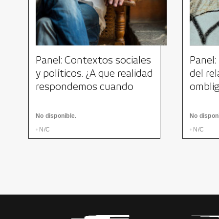
Panel: Contextos sociales
Panel: 
y políticos. ¿A que realidad
del re
respondemos cuando
ombli
hacemos cine en Nuevo
León?
No disponible.
No disponi
•
N/C
•
N/C