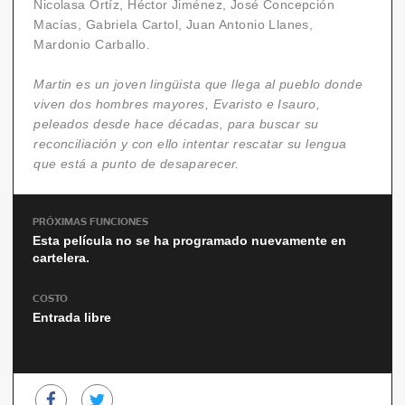
Nicolasa Ortíz, Héctor Jiménez, José Concepción
Macías, Gabriela Cartol, Juan Antonio Llanes,
Mardonio Carballo.
Martin es un joven lingüista que llega al pueblo donde
viven dos hombres mayores, Evaristo e Isauro,
peleados desde hace décadas, para buscar su
reconciliación y con ello intentar rescatar su lengua
que está a punto de desaparecer.
PRÓXIMAS FUNCIONES
Esta película no se ha programado nuevamente en
cartelera.
COSTO
Entrada libre