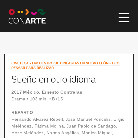
CINETECA •
ENCUENTRO DE CINEASTAS EN NUEVO LEÓN – ECO:
PENSAR PARA REALIZAR
Sueño en otro idioma
2017 México. Ernesto Contreras
Drama
•
103 min.
•
B+15
REPARTO
Fernando Álvarez Rebeil, José Manuel Poncelis, Eligio
Meléndez, Fátima Molina, Juan Pablo de Santiago,
Hoze Meléndez, Norma Angélica, Monica Miguel,