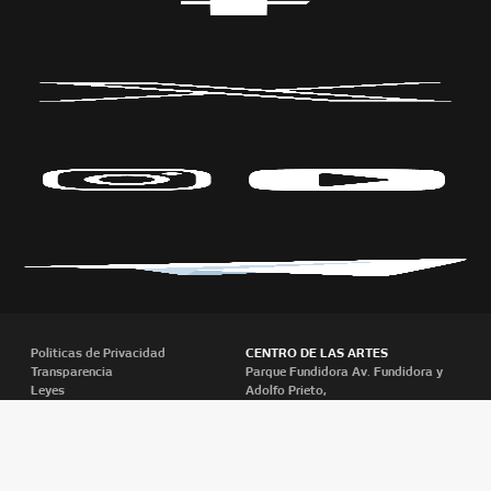
Políticas de Privacidad
CENTRO DE LAS ARTES
Transparencia
Parque Fundidora Av. Fundidora y
Leyes
Adolfo Prieto,
Reglamento
Col. Obrera, C.P. 64010, Monterrey,
Nuevo León.
T. +52 (81) 2140 3000
Todos los derechos reservados
CONARTE © 2018