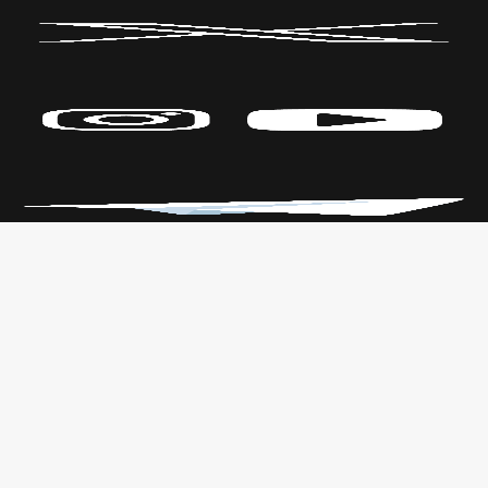
Políticas de Privacidad
CENTRO DE LAS ARTES
Transparencia
Parque Fundidora Av. Fundidora y
Leyes
Adolfo Prieto,
Reglamento
Col. Obrera, C.P. 64010, Monterrey,
Nuevo León.
T. +52 (81) 2140 3000
Todos los derechos reservados
CONARTE © 2019