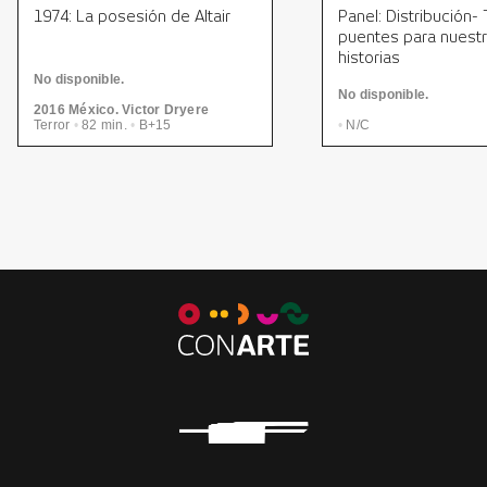
1974: La posesión de Altair
Panel: Distribución-
puentes para nuest
historias
No disponible.
No disponible.
2016 México. Victor Dryere
Terror
•
82 min.
•
B+15
•
N/C