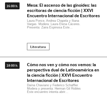
Mesa: El ascenso de las ginoides: las
16:00 h.
escritoras de ciencia ficción | XXVI
Encuentro Internacional de Escritores
Laura Ponce, Andrea Chapela y Iliana
Vargas. Modera: Laura Elena Cáceres.
Presenta: Zaira Espinosa Este…
Literatura
Cómo nos ven y cómo nos vemos: la
18:00 h.
perspectiva dual de Latinoamérica en
la ciencia ficción | XXVI Encuentro
Internacional de Escritores
Daína Chaviano y Federico Schaffler.
Modera y presenta: Herman Gil Robles
Este encuentro intenta abrir…