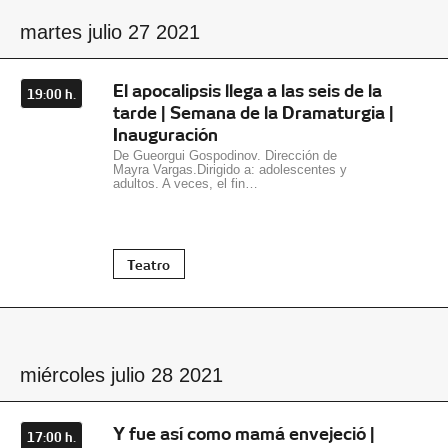
martes julio 27 2021
El apocalipsis llega a las seis de la
19:00 h.
tarde | Semana de la Dramaturgia |
Inauguración
De Gueorgui Gospodinov. Dirección de
Mayra Vargas.Dirigido a: adolescentes y
adultos. A veces, el fin…
Teatro
miércoles julio 28 2021
Y fue así como mamá envejeció |
17:00 h.