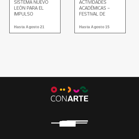
SISTEMA NUEVO
ACTIVIDADES
LEÓN PARA EL
ACADÉMICAS –
IMPULSO
FESTIVAL DE
ARTÍSTICO Y LA
TEATRO NUEVO
CREACIÓN 2026
LEÓN 2026
Hasta Agosto 21
Hasta Agosto 15